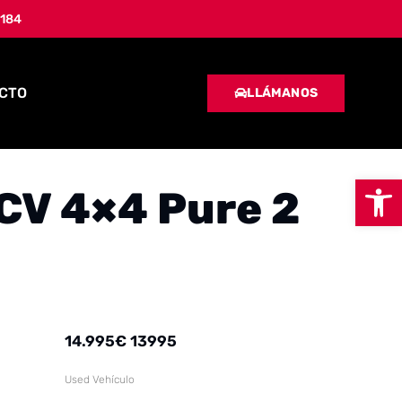
 184
CTO
LLÁMANOS
Abrir
CV 4×4 Pure 2
14.995
€
13995
Used Vehículo