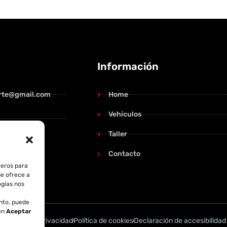
Información
rte@gmail.com
Home
Vehículos
Taller
o 14
 de Huerva
Contacto
ceros para
ue ofrece a
ogías nos
ento, puede
 en
Aceptar
al
Política de privacidad
Política de cookies
Declaración de accesibilidad