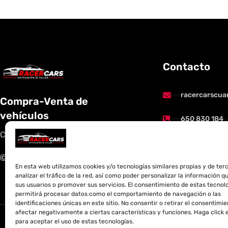
Contacto
racercarscua
Compra-Venta de
vehículos
650 830 184
Con la mayor garantía y seguridad
Av. del Rosari
50410 Cuarte
2023 Copyright RacerCars
En esta web utilizamos cookies y/o tecnologías similares propias y de ter
analizar el tráfico de la red, así como poder personalizar la información q
sus usuarios o promover sus servicios. El consentimiento de estas tecnol
permitirá procesar datos como el comportamiento de navegación o las
identificaciones únicas en este sitio. No consentir o retirar el consentimi
afectar negativamente a ciertas características y funciones. Haga click
Aviso leg
para aceptar el uso de estas tecnologías.