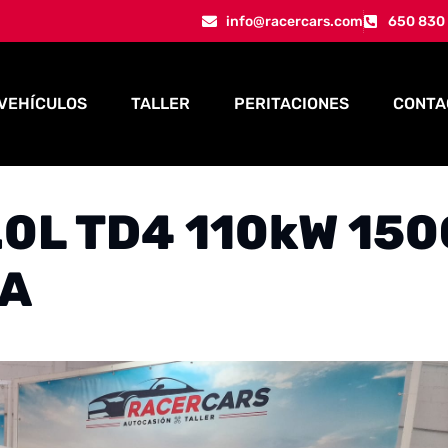
info@racercars.com
650 830
VEHÍCULOS
TALLER
PERITACIONES
CONTA
.0L TD4 110kW 150
IA