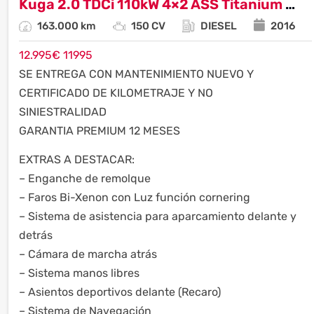
Kuga 2.0 TDCi 110kW 4×2 ASS Titanium 2 AÑOS DE GARANTIA
163.000 km
150 CV
DIESEL
2016
12.995
€
11995
SE ENTREGA CON MANTENIMIENTO NUEVO Y
CERTIFICADO DE KILOMETRAJE Y NO
SINIESTRALIDAD
GARANTIA PREMIUM 12 MESES
EXTRAS A DESTACAR:
– Enganche de remolque
– Faros Bi-Xenon con Luz función cornering
– Sistema de asistencia para aparcamiento delante y
detrás
– Cámara de marcha atrás
– Sistema manos libres
– Asientos deportivos delante (Recaro)
– Sistema de Navegación