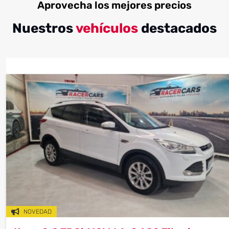
Aprovecha los mejores precios
segunda mano
segunda mano
segunda mano
financiación
financiación
financiación
seguridad
seguridad
seguridad
Nuestros
vehículos
destacados
NOVEDAD