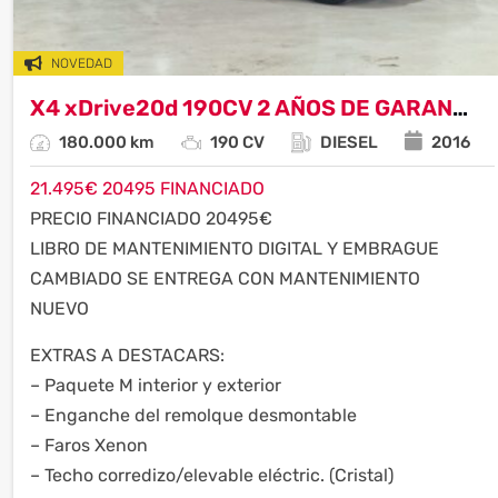
NOVEDAD
X4 xDrive20d 190CV 2 AÑOS DE GARANTIA
180.000 km
190 CV
DIESEL
2016
21.495
€
20495 FINANCIADO
PRECIO FINANCIADO 20495€
LIBRO DE MANTENIMIENTO DIGITAL Y EMBRAGUE
CAMBIADO SE ENTREGA CON MANTENIMIENTO
NUEVO
EXTRAS A DESTACARS:
– Paquete M interior y exterior
– Enganche del remolque desmontable
– Faros Xenon
– Techo corredizo/elevable eléctric. (Cristal)